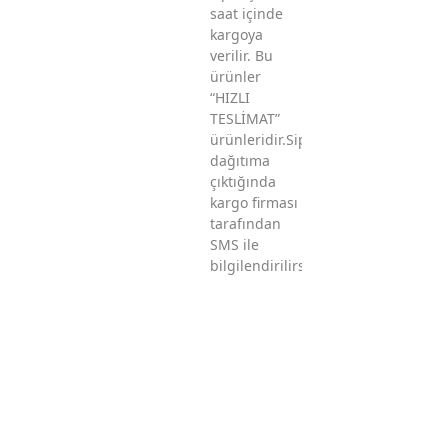
saat içinde
kargoya
verilir. Bu
ürünler
“HIZLI
TESLİMAT”
ürünleridir.Sipariş
dağıtıma
çıktığında
kargo firması
tarafından
SMS ile
bilgilendirilirsiniz.