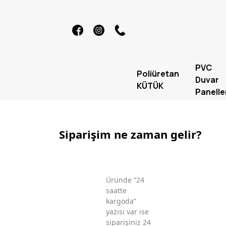
PVC
Poliüretan
Duvar
KÜTÜK
Panelle
Siparişim ne zaman gelir?
Üründe “24
saatte
kargoda”
yazısı var ise
siparişiniz 24