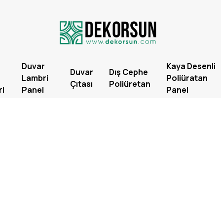
Duvar
Kaya Desenli
Duvar
Dış Cephe
Lambri
Poliüratan
Çıtası
Poliüretan
ri
Panel
Panel