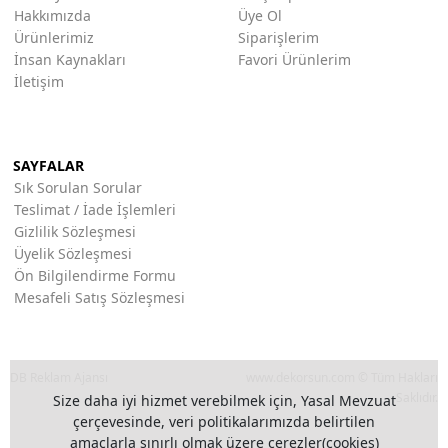
Hakkımızda
Üye Ol
Ürünlerimiz
Siparişlerim
İnsan Kaynakları
Favori Ürünlerim
İletişim
SAYFALAR
Sık Sorulan Sorular
Teslimat / İade İşlemleri
Gizlilik Sözleşmesi
Üyelik Sözleşmesi
Ön Bilgilendirme Formu
Mesafeli Satış Sözleşmesi
DB Reklam Ajansı
www.dekorsun.com © Tüm Hakları
Saklıdır.
Size daha iyi hizmet verebilmek için, Yasal Mevzuat
çerçevesinde, veri politikalarımızda belirtilen
amaçlarla sınırlı olmak üzere çerezler(cookies)