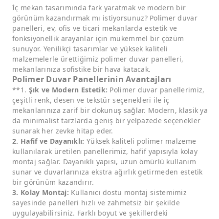
İç mekan tasarımında fark yaratmak ve modern bir
görünüm kazandırmak mı istiyorsunuz? Polimer duvar
panelleri, ev, ofis ve ticari mekanlarda estetik ve
fonksiyonellik arayanlar için mükemmel bir çözüm
sunuyor. Yenilikçi tasarımlar ve yüksek kaliteli
malzemelerle ürettiğimiz polimer duvar panelleri,
mekanlarınıza sofistike bir hava katacak.
Polimer Duvar Panellerinin Avantajları
**1.
Şık ve Modern Estetik:
Polimer duvar panellerimiz,
çeşitli renk, desen ve tekstür seçenekleri ile iç
mekanlarınıza zarif bir dokunuş sağlar. Modern, klasik ya
da minimalist tarzlarda geniş bir yelpazede seçenekler
sunarak her zevke hitap eder.
2. Hafif ve Dayanıklı:
Yüksek kaliteli polimer malzeme
kullanılarak üretilen panellerimiz, hafif yapısıyla kolay
montaj sağlar. Dayanıklı yapısı, uzun ömürlü kullanım
sunar ve duvarlarınıza ekstra ağırlık getirmeden estetik
bir görünüm kazandırır.
3. Kolay Montaj:
Kullanıcı dostu montaj sistemimiz
sayesinde panelleri hızlı ve zahmetsiz bir şekilde
uygulayabilirsiniz. Farklı boyut ve şekillerdeki