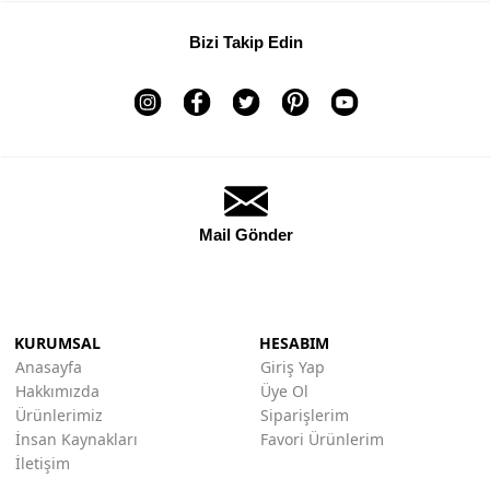
Bizi Takip Edin
Mail Gönder
KURUMSAL
HESABIM
Anasayfa
Giriş Yap
Hakkımızda
Üye Ol
Ürünlerimiz
Siparişlerim
İnsan Kaynakları
Favori Ürünlerim
İletişim