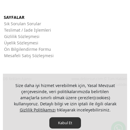
SAYFALAR
Sık Sorulan Sorular
Teslimat / İade İşlemleri
Gizlilik Sözleşmesi
Üyelik Sözleşmesi
Ön Bilgilendirme Formu
Mesafeli Satış Sözleşmesi
DB Reklam Ajansı
www.dekorsun.com © Tüm Hakları
Saklıdır.
Size daha iyi hizmet verebilmek için, Yasal Mevzuat
çerçevesinde, veri politikalarımızda belirtilen
amaçlarla sınırlı olmak üzere çerezler(cookies)
kullanıyoruz. Detaylı bilgi ve izin iptali ile ilgili olarak
Gizlilik Politikamızı
tıklayarak inceleyebilirsiniz.
Kabul Et
Wh