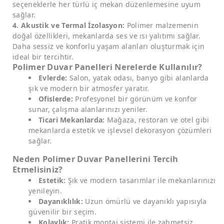
seçeneklerle her türlü iç mekan düzenlemesine uyum
sağlar.
4. Akustik ve Termal İzolasyon:
Polimer malzemenin
doğal özellikleri, mekanlarda ses ve ısı yalıtımı sağlar.
Daha sessiz ve konforlu yaşam alanları oluşturmak için
ideal bir tercihtir.
Polimer Duvar Panelleri Nerelerde Kullanılır?
Evlerde:
Salon, yatak odası, banyo gibi alanlarda
şık ve modern bir atmosfer yaratır.
Ofislerde:
Profesyonel bir görünüm ve konfor
sunar, çalışma alanlarınızı yeniler.
Ticari Mekanlarda:
Mağaza, restoran ve otel gibi
mekanlarda estetik ve işlevsel dekorasyon çözümleri
sağlar.
Neden Polimer Duvar Panellerini Tercih
Etmelisiniz?
Estetik:
Şık ve modern tasarımlar ile mekanlarınızı
yenileyin.
Dayanıklılık:
Uzun ömürlü ve dayanıklı yapısıyla
güvenilir bir seçim.
Kolaylık:
Pratik montaj sistemi ile zahmetsiz