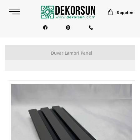
Sepetim
Duvar Lambri Panel
Polimer Lambri Duvar Paneli
Akustik Lambri Duvar Paneli
Barok Akustik Duvar Paneli