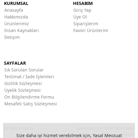
KURUMSAL
HESABIM
Anasayfa
Giriş Yap
Hakkımızda
Üye Ol
Ürünlerimiz
Siparişlerim
İnsan Kaynakları
Favori Ürünlerim
İletişim
SAYFALAR
Sık Sorulan Sorular
Teslimat / İade İşlemleri
Gizlilik Sözleşmesi
Üyelik Sözleşmesi
Ön Bilgilendirme Formu
Mesafeli Satış Sözleşmesi
DB Reklam Ajansı
www.dekorsun.com © Tüm Hakları
Saklıdır.
Size daha iyi hizmet verebilmek için, Yasal Mevzuat