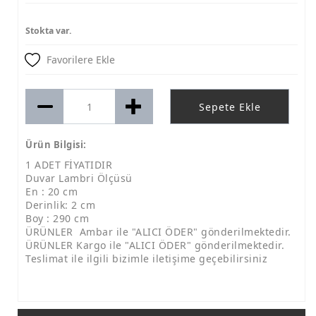
Stokta var.
Favorilere Ekle
Sepete Ekle
Ürün Bilgisi:
1 ADET FİYATIDIR
Duvar Lambri Ölçüsü
En : 20 cm
Derinlik: 2 cm
Boy : 290 cm
ÜRÜNLER Ambar ile "ALICI ÖDER" gönderilmektedir.
ÜRÜNLER Kargo ile "ALICI ÖDER" gönderilmektedir.
Teslimat ile ilgili bizimle iletişime geçebilirsiniz