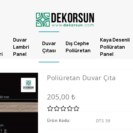
Duvar
Kaya Desenli
Duvar
Dış Cephe
Lambri
Poliüratan
Çıtası
Poliüretan
ri
Panel
Panel
Poliüretan Duvar Çıta
205,00
₺
Ürün Kodu:
DTS 59