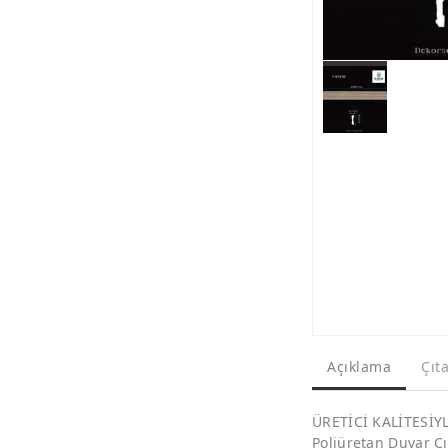
Açıklama
Çıt
ÜRETİCİ KALİTESİ
Poliüretan Duvar Çı