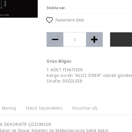
Stokta var.
Favorilere Ekle
Ürün Bilgisi:
1 ADET FİYATIDIR
Kargo ücreti "ALICI ÖDER" olarak gönde
Strafor DEĞİLDİR
a Montaj
Taksit Seçenekleri
Yorumlar (0)
YLE DEKORATİF ÇÖZÜMLER
taları ve Duvar Köşeleri ile Mekanlarınıza Şıklık Katın