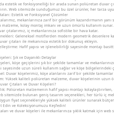
a estetik ve fonksiyonelliği bir arada sunan poliüretan duvar çıt
ırın. Web sitemizde sunduğumuz bu özel ürünler, her tarza uyum
taları: Estetik ve Fonksiyonel Çözümler
talarımız, mekanlarınıza zarif bir görünüm kazandırmanın yanı sıra
n malzeme, kolay montaj imkanı ve uzun ömürlü kullanım sunar. Ç
r çıtalarımız, iç mekanlarınıza sofistike bir hava katar.
çenekleri: Geleneksel motiflerden modern geometrik desenlere ka
var çıtaları ile mekanınıza estetik bir dokunuş ekleyin.
leştirme: Hafif yapısı ve işlenebilirliği sayesinde montajı basitt
şeleri: Şık ve Dayanıklı Detaylar
şeleri, köşe geçişlerini şık bir şekilde tamamlar ve mekanlarınızd
 sayesinde uzun süreli kullanım sağlar ve köşe bölgelerindeki ça
nel: Duvar köşelerimiz, köşe alanlarını zarif bir şekilde tamamlar
m: Yüksek kaliteli poliüretan malzeme, duvar köşelerinin uzun ö
var Çıtaları ve Duvar Köşeleri?
ılık: Poliüretan malzemenin hafif yapısı montajı kolaylaştırırken,
 Web sitemizde bulunan geniş tasarım seçenekleri, her türlü iç m
Uygun fiyat seçenekleriyle yüksek kaliteli ürünler sunarak bütçen
et Edin ve Koleksiyonumuzu Keşfedin!
taları ve duvar köşeleri ile mekanlarınıza şıklık katmak için web