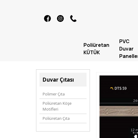
PVC
Poliüretan
Duvar
KÜTÜK
Panelle
Duvar Çıtası
Polimer Çıta
Poliüretan Köşe
Motifleri
Poliüretan Çıta