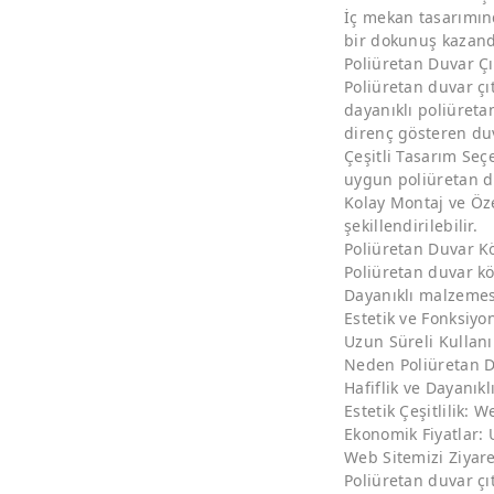
İç mekan tasarımınd
bir dokunuş kazand
Poliüretan Duvar Çı
Poliüretan duvar çı
dayanıklı poliüreta
direnç gösteren duva
Çeşitli Tasarım Se
uygun poliüretan du
Kolay Montaj ve Özel
şekillendirilebilir.
Poliüretan Duvar Kö
Poliüretan duvar kö
Dayanıklı malzemesi
Estetik ve Fonksiyo
Uzun Süreli Kullanı
Neden Poliüretan Du
Hafiflik ve Dayanıkl
Estetik Çeşitlilik:
Ekonomik Fiyatlar: 
Web Sitemizi Ziyar
Poliüretan duvar çı